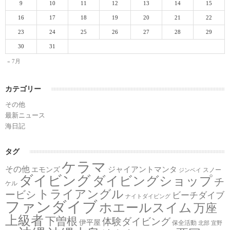
9
10
11
12
13
14
15
16
17
18
19
20
21
22
23
24
25
26
27
28
29
30
31
« 7月
カテゴリー
その他
最新ニュース
海日記
タグ
ケラマ
その他
ジャイアントマンタ
エモンズ
スノー
ジンベイ
ダイビング
ダイビングショップ
チ
ケル
トライアングル
ービシ
ビーチダイブ
ナイトダイビング
ファンダイブ
ホエールスイム
万座
上級者
下曽根
体験ダイビング
伊平屋
保全活動
北部
宜野