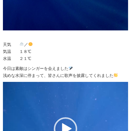
天気
／
気温 １８℃
水温 ２１℃
今日は素敵はシンガーを会えました
浅めな水深に停まって、皆さんに歌声を披露してくれました
動
画
プ
レ
ー
ヤ
ー