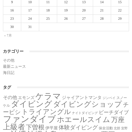
9
10
11
12
13
14
15
16
17
18
19
20
21
22
23
24
25
26
27
28
29
30
31
« 7月
カテゴリー
その他
最新ニュース
海日記
タグ
ケラマ
その他
ジャイアントマンタ
エモンズ
スノー
ジンベイ
ダイビング
ダイビングショップ
チ
ケル
トライアングル
ービシ
ビーチダイブ
ナイトダイビング
ファンダイブ
ホエールスイム
万座
上級者
下曽根
体験ダイビング
伊平屋
保全活動
北部
宜野