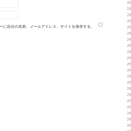
2
2
2
2
ーに自分の名前、メールアドレス、サイトを保存する。
2
2
2
2
2
2
2
2
2
2
2
2
2
2
2
2
2