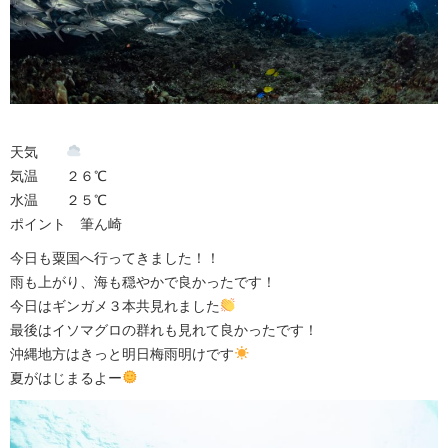
天気
気温 ２６℃
水温 ２５℃
ポイント 筆ん崎
今日も粟国へ行ってきました！！
雨も上がり、海も穏やかで良かったです！
今日はギンガメ３本共見れました
最後はイソマグロの群れも見れて良かったです！
沖縄地方はきっと明日梅雨明けです
夏がはじまるよー