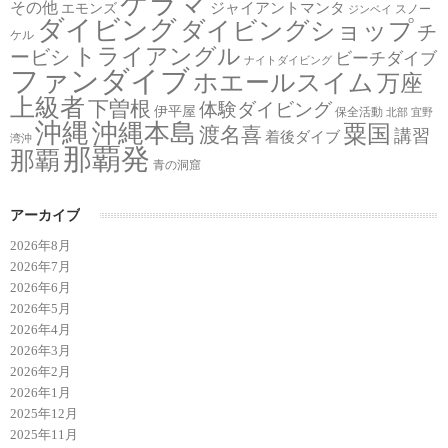
ケラマ
その他
ジャイアントマンタ
エモンズ
スノー
ジンベイ
ダイビング
ダイビングショップ
チ
ケル
トライアングル
ービシ
ビーチダイブ
ナイトダイビング
ファンダイブ
ホエールスイム
万座
上級者
下曽根
体験ダイビング
伊平屋
保全活動
北部
宜野
沖縄
沖縄本島
粟国
渡名喜
講習
着後ダイブ
湾沖
那覇発
那覇
青の洞窟
アーカイブ
2026年8月
2026年7月
2026年6月
2026年5月
2026年4月
2026年3月
2026年2月
2026年1月
2025年12月
2025年11月