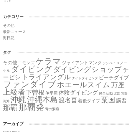
« 7月
カテゴリー
その他
最新ニュース
海日記
タグ
ケラマ
その他
ジャイアントマンタ
エモンズ
スノー
ジンベイ
ダイビング
ダイビングショップ
チ
ケル
トライアングル
ービシ
ビーチダイブ
ナイトダイビング
ファンダイブ
ホエールスイム
万座
上級者
下曽根
体験ダイビング
伊平屋
保全活動
北部
宜野
沖縄
沖縄本島
粟国
渡名喜
講習
着後ダイブ
湾沖
那覇発
那覇
青の洞窟
アーカイブ