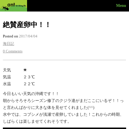
Menu
絶賛産卵中！！
Posted on
2017/04/04
海日記
0 Comments
天気 ☀︎
気温 ２３℃
水温 ２２℃
今日もいい天気の沖縄です！！
朝からそろそろシーズン修了のクジラ達がまだここにいるぞ！！っ
と言わんばかりに大きな体を見せてくれました(^^)
水中では、コブシメが浅瀬で産卵していました！これからの時期、
しばらくは楽しませてくれそうです。