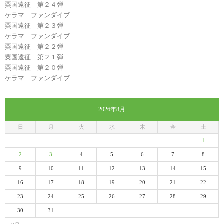
粟国遠征 第２４弾
ケラマ ファンダイブ
粟国遠征 第２３弾
ケラマ ファンダイブ
粟国遠征 第２２弾
粟国遠征 第２１弾
粟国遠征 第２０弾
ケラマ ファンダイブ
2026年8月
日
月
火
水
木
金
土
1
2
3
4
5
6
7
8
9
10
11
12
13
14
15
16
17
18
19
20
21
22
23
24
25
26
27
28
29
30
31