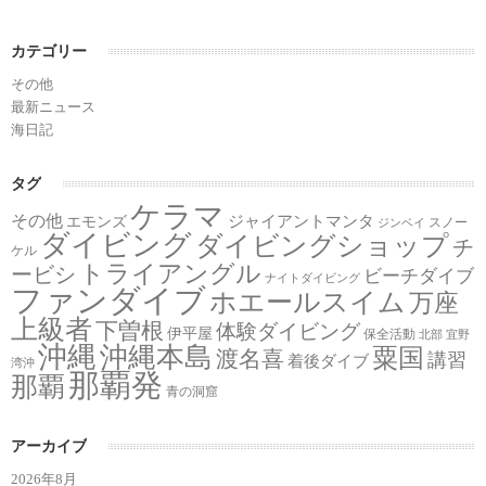
カテゴリー
その他
最新ニュース
海日記
タグ
ケラマ
その他
ジャイアントマンタ
エモンズ
スノー
ジンベイ
ダイビング
ダイビングショップ
チ
ケル
トライアングル
ービシ
ビーチダイブ
ナイトダイビング
ファンダイブ
ホエールスイム
万座
上級者
下曽根
体験ダイビング
伊平屋
保全活動
北部
宜野
沖縄
沖縄本島
粟国
渡名喜
講習
着後ダイブ
湾沖
那覇発
那覇
青の洞窟
アーカイブ
2026年8月