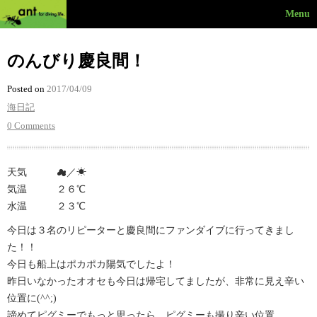
Menu
のんびり慶良間！
Posted on
2017/04/09
海日記
0 Comments
天気 ☁︎／☀︎
気温 ２６℃
水温 ２３℃
今日は３名のリピーターと慶良間にファンダイブに行ってきまし
た！！
今日も船上はポカポカ陽気でしたよ！
昨日いなかったオオセも今日は帰宅してましたが、非常に見え辛い
位置に(^^;)
諦めてピグミーでもっと思ったら、ピグミーも撮り辛い位置