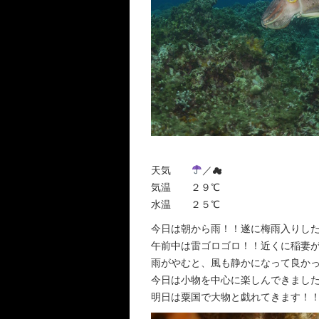
天気
／☁︎
気温 ２９℃
水温 ２５℃
今日は朝から雨！！遂に梅雨入りし
午前中は雷ゴロゴロ！！近くに稲妻が走
雨がやむと、風も静かになって良か
今日は小物を中心に楽しんできまし
明日は粟国で大物と戯れてきます！