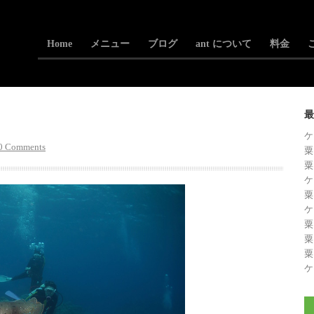
Home
メニュー
ブログ
ant について
料金
最
ケ
0 Comments
粟
粟
ケ
粟
ケ
粟
粟
粟
ケ