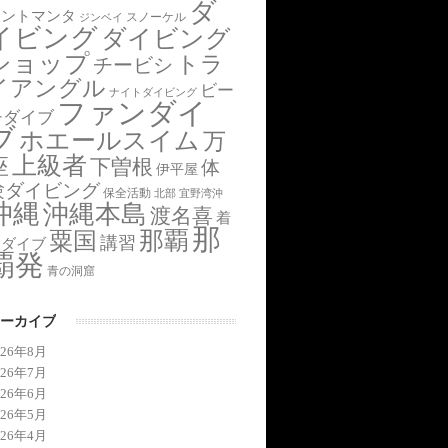
ダ
アントマンタ
スノーケル
ジンベイ
イビング
ダイビング
ショップ
トラ
チービシ
イアングル
ビー
ナイトダイビング
ファンダイ
チダイブ
ブ
ホエールスイム
万
上級者
座
下曽根
体
伊平屋
験ダイビング
保全活動
北部
宜野湾沖
沖縄
沖縄本島
渡名喜
着
那
那覇
粟国
講習
後ダイブ
覇発
青の洞窟
ーカイブ
026年8月
026年7月
026年6月
026年5月
026年4月