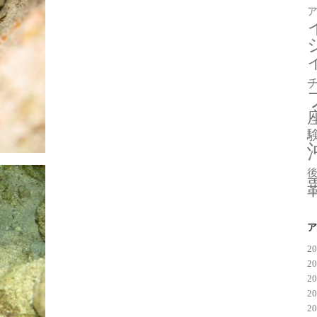
ア
2
2
2
2
2