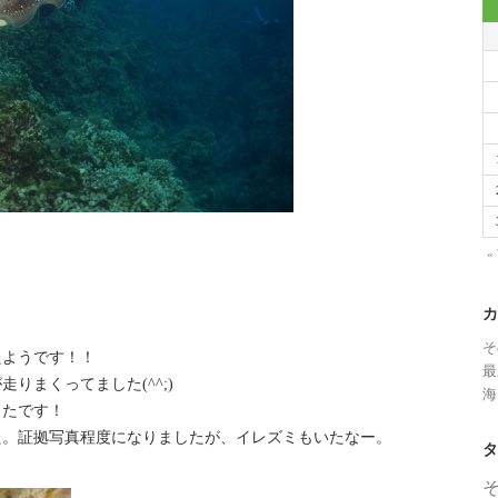
«
カ
そ
たようです！！
最
りまくってました(^^;)
海
ったです！
た。証拠写真程度になりましたが、イレズミもいたなー。
タ
！