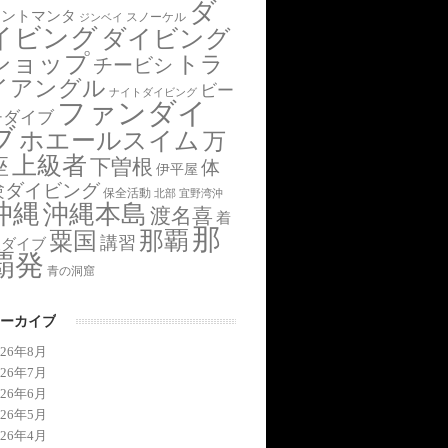
ダ
アントマンタ
スノーケル
ジンベイ
イビング
ダイビング
ショップ
トラ
チービシ
イアングル
ビー
ナイトダイビング
ファンダイ
チダイブ
ブ
ホエールスイム
万
上級者
座
下曽根
体
伊平屋
験ダイビング
保全活動
北部
宜野湾沖
沖縄
沖縄本島
渡名喜
着
那
那覇
粟国
講習
後ダイブ
覇発
青の洞窟
ーカイブ
026年8月
026年7月
026年6月
026年5月
026年4月