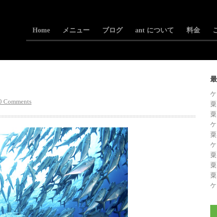
Home
メニュー
ブログ
ant について
料金
最
！
ケ
0 Comments
粟
粟
ケ
粟
ケ
粟
粟
粟
ケ