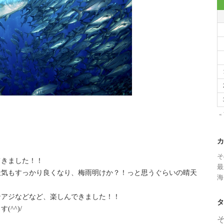
«
カ
そ
てきました！！
最
天気もすっかり良くなり、梅雨明けか？！っと思うぐらいの晴天
海
ンアジなどなど、楽しんできました！！
タ
^^)/