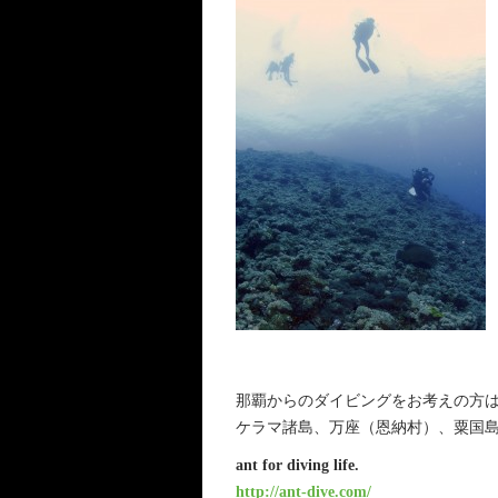
那覇からのダイビングをお考えの方は、
ケラマ諸島、万座（恩納村）、粟国
ant for diving life.
http://ant-dive.com/