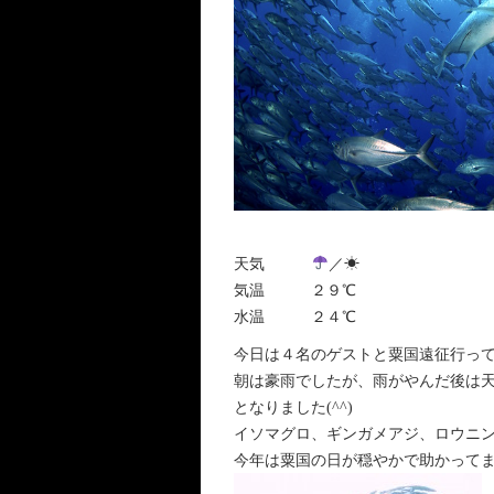
天気
／☀︎
気温 ２９℃
水温 ２４℃
今日は４名のゲストと粟国遠征行っ
朝は豪雨でしたが、雨がやんだ後は
となりました(^^)
イソマグロ、ギンガメアジ、ロウニ
今年は粟国の日が穏やかで助かってます(