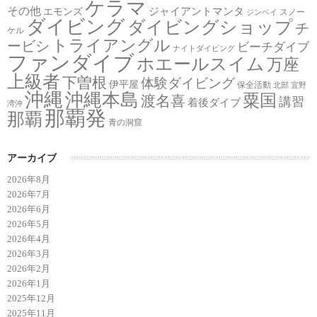
ケラマ
その他
ジャイアントマンタ
エモンズ
スノー
ジンベイ
ダイビング
ダイビングショップ
チ
ケル
トライアングル
ービシ
ビーチダイブ
ナイトダイビング
ファンダイブ
ホエールスイム
万座
上級者
下曽根
体験ダイビング
伊平屋
保全活動
北部
宜野
沖縄
沖縄本島
粟国
渡名喜
講習
着後ダイブ
湾沖
那覇発
那覇
青の洞窟
アーカイブ
2026年8月
2026年7月
2026年6月
2026年5月
2026年4月
2026年3月
2026年2月
2026年1月
2025年12月
2025年11月