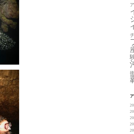
ア
2
2
2
2
2