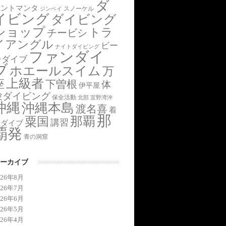
ダ
アントマンタ
スノーケル
ジンベイ
イビング
ダイビング
ショップ
トラ
チービシ
イアングル
ビー
ナイトダイビング
ファンダイ
チダイブ
ブ
ホエールスイム
万
上級者
座
下曽根
体
伊平屋
験ダイビング
保全活動
北部
宜野湾沖
沖縄
沖縄本島
渡名喜
着
那
那覇
粟国
講習
後ダイブ
覇発
青の洞窟
ーカイブ
026年8月
026年7月
026年6月
026年5月
026年4月