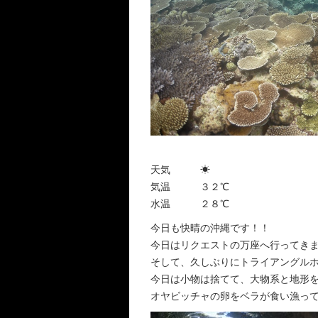
天気 ☀︎
気温 ３２℃
水温 ２８℃
今日も快晴の沖縄です！！
今日はリクエストの万座へ行ってき
そして、久しぶりにトライアングル
今日は小物は捨てて、大物系と地形を楽
オヤビッチャの卵をベラが食い漁ってる