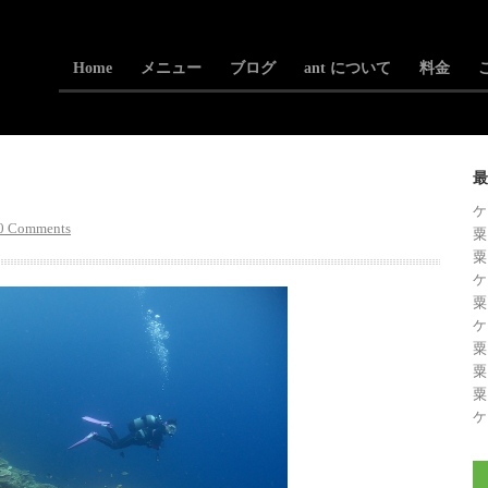
Home
メニュー
ブログ
ant について
料金
最
ケ
0 Comments
粟
粟
ケ
粟
ケ
粟
粟
粟
ケ