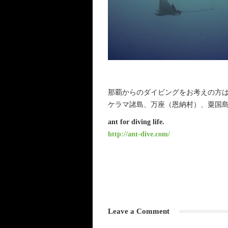
那覇からのダイビングをお考えの方は、
ケラマ諸島、万座（恩納村）、粟国
ant for diving life.
http://ant-dive.com/
Leave a Comment