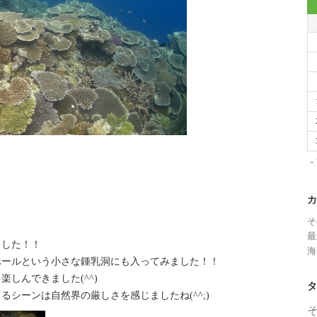
«
カ
そ
最
ました！！
海
ホールという小さな鍾乳洞にも入ってみました！！
しんできました(^^)
タ
シーンは自然界の厳しさを感じましたね(^^;)