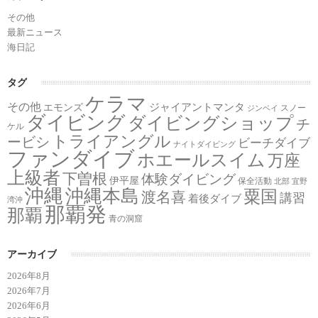
その他
最新ニュース
海日記
タグ
ケラマ
その他
ジャイアントマンタ
エモンズ
スノー
ジンベイ
ダイビング
ダイビングショップ
チ
ケル
トライアングル
ービシ
ビーチダイブ
ナイトダイビング
ファンダイブ
ホエールスイム
万座
上級者
下曽根
体験ダイビング
伊平屋
保全活動
北部
宜野
沖縄
沖縄本島
粟国
渡名喜
講習
着後ダイブ
湾沖
那覇発
那覇
青の洞窟
アーカイブ
2026年8月
2026年7月
2026年6月