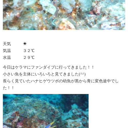
天気 ☀︎
気温 ３２℃
水温 ２９℃
今日はケラマにファンダイブに行ってきました！！
小さい魚を主体にいろいろと見てきました(^^)
長らく見ていたハナヒゲウツボの幼魚が黒から青に変色途中でし
た！！