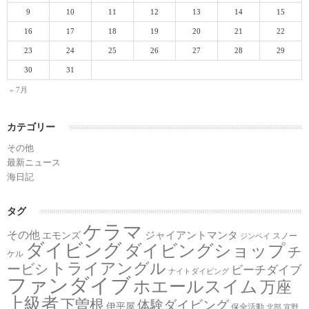
9
10
11
12
13
14
15
16
17
18
19
20
21
22
23
24
25
26
27
28
29
30
31
« 7月
カテゴリー
その他
最新ニュース
海日記
タグ
ケラマ
その他
ジャイアントマンタ
エモンズ
スノー
ジンベイ
ダイビング
ダイビングショップ
チ
ケル
トライアングル
ービシ
ビーチダイブ
ナイトダイビング
ファンダイブ
ホエールスイム
万座
上級者
下曽根
体験ダイビング
伊平屋
保全活動
北部
宜野