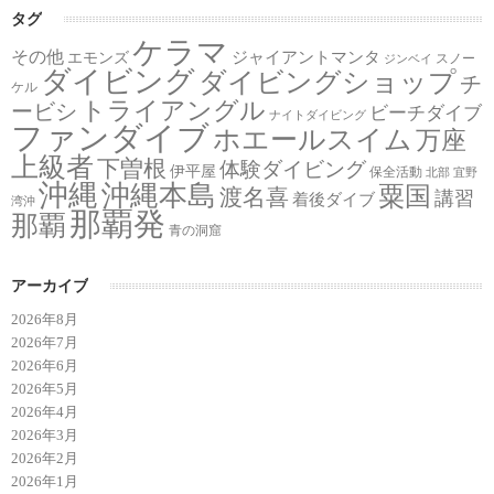
タグ
ケラマ
その他
ジャイアントマンタ
エモンズ
スノー
ジンベイ
ダイビング
ダイビングショップ
チ
ケル
トライアングル
ービシ
ビーチダイブ
ナイトダイビング
ファンダイブ
ホエールスイム
万座
上級者
下曽根
体験ダイビング
伊平屋
保全活動
北部
宜野
沖縄
沖縄本島
粟国
渡名喜
講習
着後ダイブ
湾沖
那覇発
那覇
青の洞窟
アーカイブ
2026年8月
2026年7月
2026年6月
2026年5月
2026年4月
2026年3月
2026年2月
2026年1月