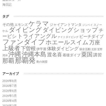
海日記
タグ
ケラマ
その他
ジャイアントマンタ
エモンズ
スノー
ジンベイ
ダイビング
ダイビングショップ
チ
ケル
トライアングル
ービシ
ビーチダイブ
ナイトダイビング
ファンダイブ
ホエールスイム
万座
上級者
下曽根
体験ダイビング
伊平屋
保全活動
北部
宜野
沖縄
沖縄本島
粟国
渡名喜
講習
着後ダイブ
湾沖
那覇発
那覇
青の洞窟
アーカイブ
2026年8月
2026年7月
2026年6月
2026年5月
2026年4月
2026年3月