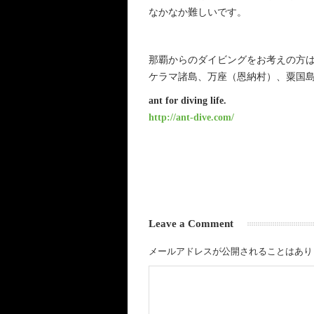
なかなか難しいです。
那覇からのダイビングをお考えの方は、
ケラマ諸島、万座（恩納村）、粟国
ant for diving life.
http://ant-dive.com/
Leave a Comment
メールアドレスが公開されることはあり