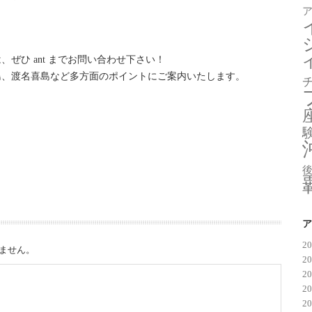
ぜひ ant までお問い合わせ下さい！
島、渡名喜島など多方面のポイントにご案内いたします。
ア
2
ません。
2
2
2
2