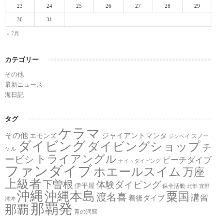
23
24
25
26
27
28
29
30
31
« 7月
カテゴリー
その他
最新ニュース
海日記
タグ
ケラマ
その他
ジャイアントマンタ
エモンズ
スノー
ジンベイ
ダイビング
ダイビングショップ
チ
ケル
トライアングル
ービシ
ビーチダイブ
ナイトダイビング
ファンダイブ
ホエールスイム
万座
上級者
下曽根
体験ダイビング
伊平屋
保全活動
北部
宜野
沖縄
沖縄本島
粟国
渡名喜
講習
着後ダイブ
湾沖
那覇発
那覇
青の洞窟