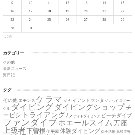
9
10
11
12
13
14
15
16
17
18
19
20
21
22
23
24
25
26
27
28
29
30
31
« 7月
カテゴリー
その他
最新ニュース
海日記
タグ
ケラマ
その他
ジャイアントマンタ
エモンズ
スノー
ジンベイ
ダイビング
ダイビングショップ
チ
ケル
トライアングル
ービシ
ビーチダイブ
ナイトダイビング
ファンダイブ
ホエールスイム
万座
上級者
下曽根
体験ダイビング
伊平屋
保全活動
北部
宜野