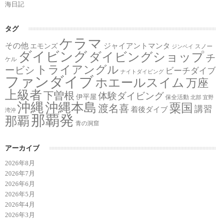
海日記
タグ
ケラマ
その他
ジャイアントマンタ
エモンズ
スノー
ジンベイ
ダイビング
ダイビングショップ
チ
ケル
トライアングル
ービシ
ビーチダイブ
ナイトダイビング
ファンダイブ
ホエールスイム
万座
上級者
下曽根
体験ダイビング
伊平屋
保全活動
北部
宜野
沖縄
沖縄本島
粟国
渡名喜
講習
着後ダイブ
湾沖
那覇発
那覇
青の洞窟
アーカイブ
2026年8月
2026年7月
2026年6月
2026年5月
2026年4月
2026年3月