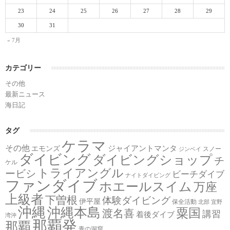
23
24
25
26
27
28
29
30
31
« 7月
カテゴリー
その他
最新ニュース
海日記
タグ
ケラマ
その他
ジャイアントマンタ
エモンズ
スノー
ジンベイ
ダイビング
ダイビングショップ
チ
ケル
トライアングル
ービシ
ビーチダイブ
ナイトダイビング
ファンダイブ
ホエールスイム
万座
上級者
下曽根
体験ダイビング
伊平屋
保全活動
北部
宜野
沖縄
沖縄本島
粟国
渡名喜
講習
着後ダイブ
湾沖
那覇発
那覇
青の洞窟