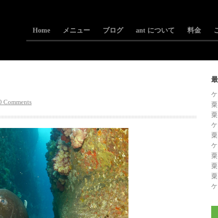
Home
メニュー
ブログ
ant について
料金
最
ケ
0 Comments
粟
粟
ケ
粟
ケ
粟
粟
粟
ケ