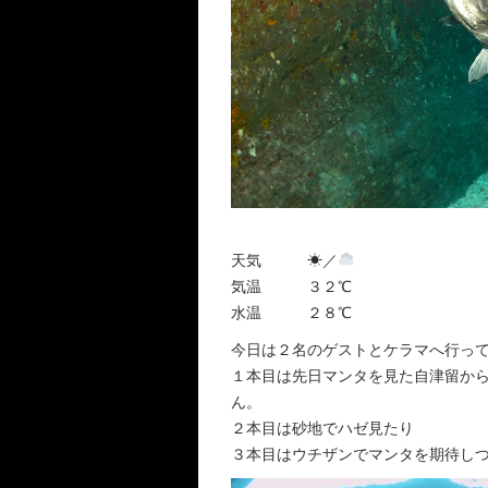
天気 ☀︎／
気温 ３２℃
水温 ２８℃
今日は２名のゲストとケラマへ行っ
１本目は先日マンタを見た自津留か
ん。
２本目は砂地でハゼ見たり
３本目はウチザンでマンタを期待し