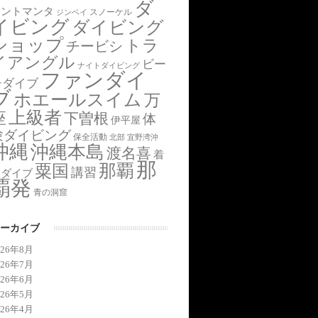
ダ
アントマンタ
スノーケル
ジンベイ
イビング
ダイビング
ショップ
トラ
チービシ
イアングル
ビー
ナイトダイビング
ファンダイ
チダイブ
ブ
ホエールスイム
万
上級者
座
下曽根
体
伊平屋
験ダイビング
保全活動
北部
宜野湾沖
沖縄
沖縄本島
渡名喜
着
那
那覇
粟国
講習
後ダイブ
覇発
青の洞窟
ーカイブ
026年8月
026年7月
026年6月
026年5月
026年4月