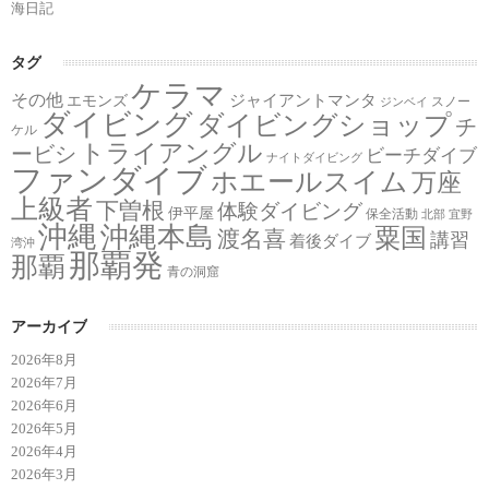
海日記
タグ
ケラマ
その他
ジャイアントマンタ
エモンズ
スノー
ジンベイ
ダイビング
ダイビングショップ
チ
ケル
トライアングル
ービシ
ビーチダイブ
ナイトダイビング
ファンダイブ
ホエールスイム
万座
上級者
下曽根
体験ダイビング
伊平屋
保全活動
北部
宜野
沖縄
沖縄本島
粟国
渡名喜
講習
着後ダイブ
湾沖
那覇発
那覇
青の洞窟
アーカイブ
2026年8月
2026年7月
2026年6月
2026年5月
2026年4月
2026年3月