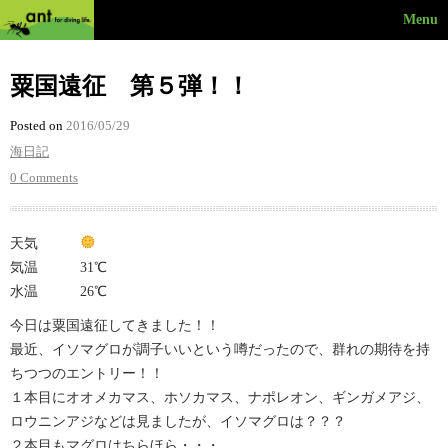
Menu
粟国遠征 第５弾！！
Posted on
2016/05/29
海日記
0 Comments
天気
気温 31℃
水温 26℃
今日は粟国遠征してきました！！
最近、イソマグロが調子いいという噂だったので、群れの期待を持
ちつつのエントリー！！
１本目にオオメカマス、ホソカマス、ナポレオン、ギンガメアジ、
ロウニンアジなどは見ましたが、イソマグロは？？？
２本目もマグロはちらほら・・・