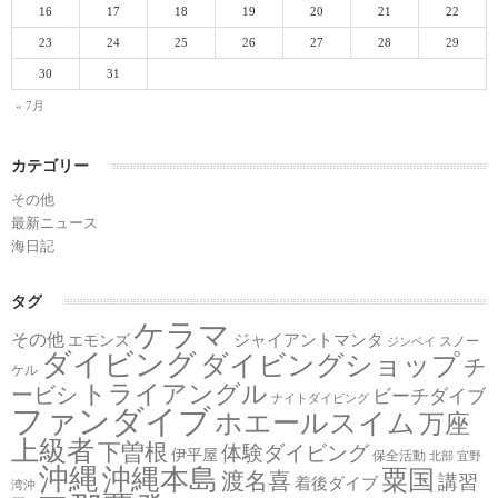
16
17
18
19
20
21
22
23
24
25
26
27
28
29
30
31
« 7月
カテゴリー
その他
最新ニュース
海日記
タグ
ケラマ
その他
ジャイアントマンタ
エモンズ
スノー
ジンベイ
ダイビング
ダイビングショップ
チ
ケル
トライアングル
ービシ
ビーチダイブ
ナイトダイビング
ファンダイブ
ホエールスイム
万座
上級者
下曽根
体験ダイビング
伊平屋
保全活動
北部
宜野
沖縄
沖縄本島
粟国
渡名喜
講習
着後ダイブ
湾沖