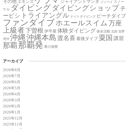
ケラマ
その他
ジャイアントマンタ
エモンズ
スノー
ジンベイ
ダイビング
ダイビングショップ
チ
ケル
トライアングル
ービシ
ビーチダイブ
ナイトダイビング
ファンダイブ
ホエールスイム
万座
上級者
下曽根
体験ダイビング
伊平屋
保全活動
北部
宜野
沖縄
沖縄本島
粟国
渡名喜
講習
着後ダイブ
湾沖
那覇発
那覇
青の洞窟
アーカイブ
2026年8月
2026年7月
2026年6月
2026年5月
2026年4月
2026年3月
2026年2月
2026年1月
2025年12月
2025年11月