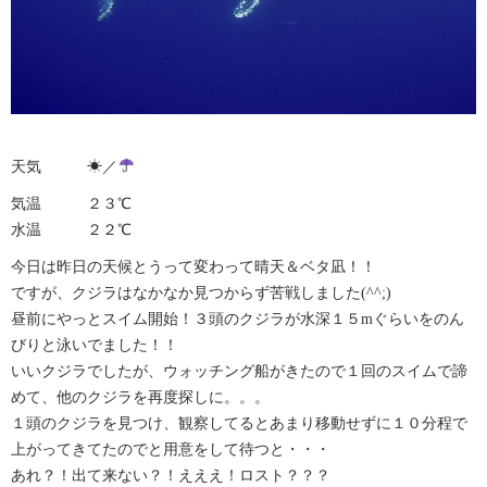
天気 ☀︎／
気温 ２３℃
水温 ２２℃
今日は昨日の天候とうって変わって晴天＆ベタ凪！！
ですが、クジラはなかなか見つからず苦戦しました(^^;)
昼前にやっとスイム開始！３頭のクジラが水深１５mぐらいをのん
びりと泳いでました！！
いいクジラでしたが、ウォッチング船がきたので１回のスイムで諦
めて、他のクジラを再度探しに。。。
１頭のクジラを見つけ、観察してるとあまり移動せずに１０分程で
上がってきてたのでと用意をして待つと・・・
あれ？！出て来ない？！えええ！ロスト？？？