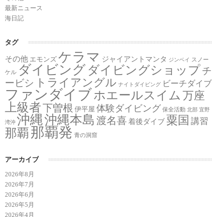
最新ニュース
海日記
タグ
ケラマ
その他
ジャイアントマンタ
エモンズ
スノー
ジンベイ
ダイビング
ダイビングショップ
チ
ケル
トライアングル
ービシ
ビーチダイブ
ナイトダイビング
ファンダイブ
ホエールスイム
万座
上級者
下曽根
体験ダイビング
伊平屋
保全活動
北部
宜野
沖縄
沖縄本島
粟国
渡名喜
講習
着後ダイブ
湾沖
那覇発
那覇
青の洞窟
アーカイブ
2026年8月
2026年7月
2026年6月
2026年5月
2026年4月