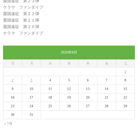
粟国遠征 第２３弾
ケラマ ファンダイブ
粟国遠征 第２２弾
粟国遠征 第２１弾
粟国遠征 第２０弾
ケラマ ファンダイブ
2026年8月
日
月
火
水
木
金
土
1
2
3
4
5
6
7
8
9
10
11
12
13
14
15
16
17
18
19
20
21
22
23
24
25
26
27
28
29
30
31
« 7月