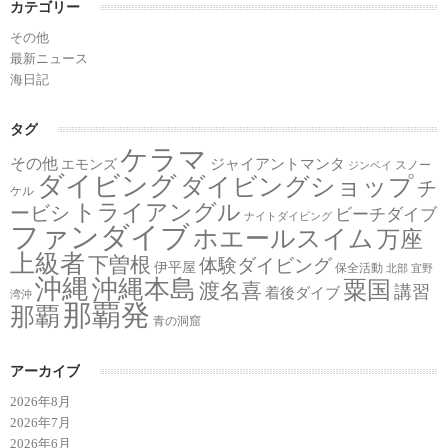
カテゴリー
その他
最新ニュース
海日記
タグ
ケラマ
その他
ジャイアントマンタ
エモンズ
スノー
ジンベイ
ダイビング
ダイビングショップ
チ
ケル
トライアングル
ービシ
ビーチダイブ
ナイトダイビング
ファンダイブ
ホエールスイム
万座
上級者
下曽根
体験ダイビング
伊平屋
保全活動
北部
宜野
沖縄
沖縄本島
粟国
渡名喜
講習
着後ダイブ
湾沖
那覇発
那覇
青の洞窟
アーカイブ
2026年8月
2026年7月
2026年6月