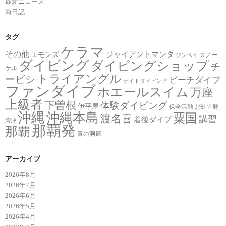
最新ニュース
海日記
タグ
ケラマ
その他
ジャイアントマンタ
エモンズ
スノー
ジンベイ
ダイビング
ダイビングショップ
チ
ケル
トライアングル
ービシ
ビーチダイブ
ナイトダイビング
ファンダイブ
ホエールスイム
万座
上級者
下曽根
体験ダイビング
伊平屋
保全活動
北部
宜野
沖縄
沖縄本島
粟国
渡名喜
講習
着後ダイブ
湾沖
那覇発
那覇
青の洞窟
アーカイブ
2026年8月
2026年7月
2026年6月
2026年5月
2026年4月