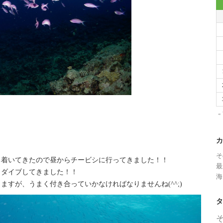
«
カ
そ
ち着いてきたので昼からチービシに行ってきました！！
最
２ダイブしてきました！！
海
すが、うまく付き合っていかなければなりませんね(^^;)
タ