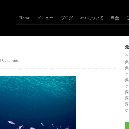
Home
メニュー
ブログ
ant について
料金
最
ケ
0 Comments
粟
粟
ケ
粟
ケ
粟
粟
粟
ケ