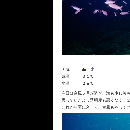
天気 ☁︎／
気温 ３１℃
水温 ２８℃
今日は台風５号が過ぎ、海も少し落
思っていたより透明度も悪くなく、
これから夏に入って、台風もやってきま