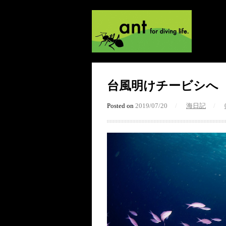
台風明けチービシへ
Posted on
2019/07/20
/
海日記
/