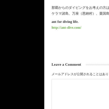
那覇からのダイビングをお考えの方は、
ケラマ諸島、万座（恩納村）、粟国
ant for diving life.
http://ant-dive.com/
Leave a Comment
メールアドレスが公開されることはあり