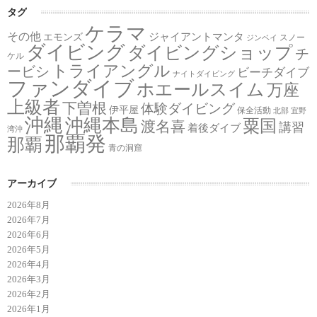
タグ
ケラマ
その他
ジャイアントマンタ
エモンズ
スノー
ジンベイ
ダイビング
ダイビングショップ
チ
ケル
トライアングル
ービシ
ビーチダイブ
ナイトダイビング
ファンダイブ
ホエールスイム
万座
上級者
下曽根
体験ダイビング
伊平屋
保全活動
北部
宜野
沖縄
沖縄本島
粟国
渡名喜
講習
着後ダイブ
湾沖
那覇発
那覇
青の洞窟
アーカイブ
2026年8月
2026年7月
2026年6月
2026年5月
2026年4月
2026年3月
2026年2月
2026年1月