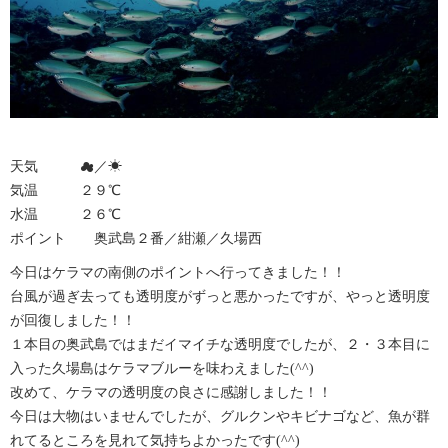
天気 ☁︎／☀︎
気温 ２９℃
水温 ２６℃
ポイント 奥武島２番／紺瀬／久場西
今日はケラマの南側のポイントへ行ってきました！！
台風が過ぎ去っても透明度がずっと悪かったですが、やっと透明度
が回復しました！！
１本目の奥武島ではまだイマイチな透明度でしたが、２・３本目に
入った久場島はケラマブルーを味わえました(^^)
改めて、ケラマの透明度の良さに感謝しました！！
今日は大物はいませんでしたが、グルクンやキビナゴなど、魚が群
れてるところを見れて気持ちよかったです(^^)