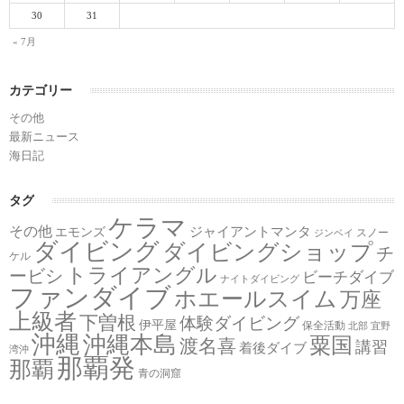
30
31
« 7月
カテゴリー
その他
最新ニュース
海日記
タグ
ケラマ
その他
ジャイアントマンタ
エモンズ
スノー
ジンベイ
ダイビング
ダイビングショップ
チ
ケル
トライアングル
ービシ
ビーチダイブ
ナイトダイビング
ファンダイブ
ホエールスイム
万座
上級者
下曽根
体験ダイビング
伊平屋
保全活動
北部
宜野
沖縄
沖縄本島
粟国
渡名喜
講習
着後ダイブ
湾沖
那覇発
那覇
青の洞窟