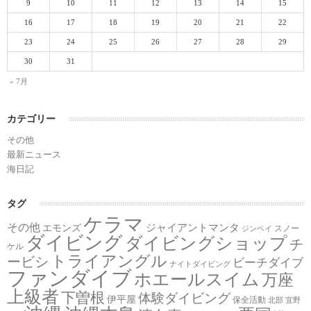
9
10
11
12
13
14
15
16
17
18
19
20
21
22
23
24
25
26
27
28
29
30
31
« 7月
カテゴリー
その他
最新ニュース
海日記
タグ
ケラマ
その他
ジャイアントマンタ
エモンズ
スノー
ジンベイ
ダイビング
ダイビングショップ
チ
ケル
トライアングル
ービシ
ビーチダイブ
ナイトダイビング
ファンダイブ
ホエールスイム
万座
上級者
下曽根
体験ダイビング
伊平屋
保全活動
北部
宜野