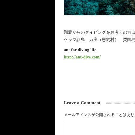
那覇からのダイビングをお考えの方は、
ケラマ諸島、万座（恩納村）、粟国
ant for diving life.
http://ant-dive.com/
Leave a Comment
メールアドレスが公開されることはあり