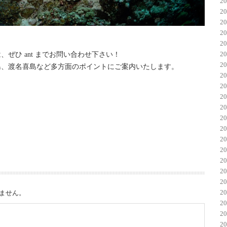
2
2
2
2
2
ぜひ ant までお問い合わせ下さい！
2
2
島、渡名喜島など多方面のポイントにご案内いたします。
2
2
2
2
2
2
2
2
2
2
2
2
ません。
2
2
2