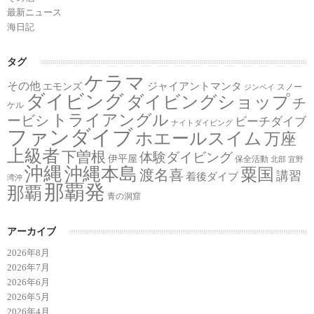
最新ニュース
海日記
タグ
ケラマ
その他
ジャイアントマンタ
エモンズ
スノー
ジンベイ
ダイビング
ダイビングショップ
チ
ケル
トライアングル
ービシ
ビーチダイブ
ナイトダイビング
ファンダイブ
ホエールスイム
万座
上級者
下曽根
体験ダイビング
伊平屋
保全活動
北部
宜野
沖縄
沖縄本島
粟国
渡名喜
講習
着後ダイブ
湾沖
那覇発
那覇
青の洞窟
アーカイブ
2026年8月
2026年7月
2026年6月
2026年5月
2026年4月