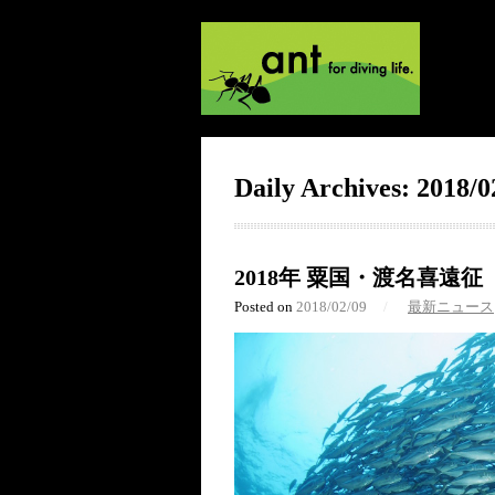
Daily Archives: 2018/0
2018年 粟国・渡名喜遠
Posted on
2018/02/09
/
最新ニュース