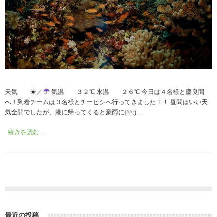
天気 ☀︎／
気温 ３２℃ 水温 ２６℃ 今日は４名様と慶良間
へ！到着チームは３名様とチービシへ行ってきました！！ 昼間はいい天
気全開でしたが、港に帰ってくると豪雨に(^^;)…
続きを読む …
最近の投稿