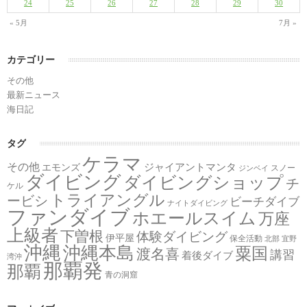
24
25
26
27
28
29
30
« 5月
7月 »
カテゴリー
その他
最新ニュース
海日記
タグ
ケラマ
その他
ジャイアントマンタ
エモンズ
スノー
ジンベイ
ダイビング
ダイビングショップ
チ
ケル
トライアングル
ービシ
ビーチダイブ
ナイトダイビング
ファンダイブ
ホエールスイム
万座
上級者
下曽根
体験ダイビング
伊平屋
保全活動
北部
宜野
沖縄
沖縄本島
粟国
渡名喜
講習
着後ダイブ
湾沖
那覇発
那覇
青の洞窟