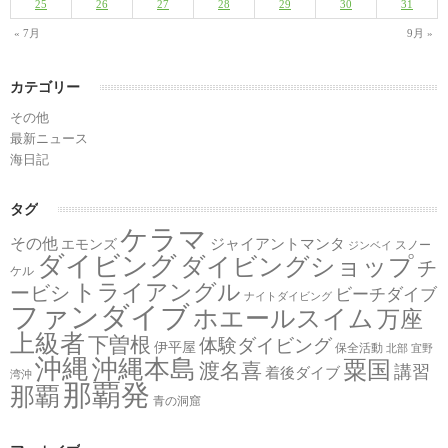
25
26
27
28
29
30
31
« 7月
9月 »
カテゴリー
その他
最新ニュース
海日記
タグ
ケラマ
その他
ジャイアントマンタ
エモンズ
スノー
ジンベイ
ダイビング
ダイビングショップ
チ
ケル
トライアングル
ービシ
ビーチダイブ
ナイトダイビング
ファンダイブ
ホエールスイム
万座
上級者
下曽根
体験ダイビング
伊平屋
保全活動
北部
宜野
沖縄
沖縄本島
粟国
渡名喜
講習
着後ダイブ
湾沖
那覇発
那覇
青の洞窟