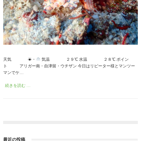
天気 ☀︎・
気温 ２９℃ 水温 ２８℃ ポイン
ト アリガー南・自津留・ウチザン 今日はリピーター様とマンツー
マンでケ…
続きを読む …
最近の投稿