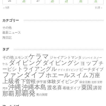
25
26
27
28
29
30
31
« 9月
11月 »
カテゴリー
その他
最新ニュース
海日記
タグ
ケラマ
その他
ジャイアントマンタ
エモンズ
スノー
ジンベイ
ダイビング
ダイビングショップ
チ
ケル
トライアングル
ービシ
ビーチダイブ
ナイトダイビング
ファンダイブ
ホエールスイム
万座
上級者
下曽根
体験ダイビング
伊平屋
保全活動
北部
宜野
沖縄
沖縄本島
粟国
渡名喜
講習
着後ダイブ
湾沖
那覇発
那覇
青の洞窟