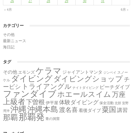
26
27
28
29
30
31
« 4月
6月 »
カテゴリー
その他
最新ニュース
海日記
タグ
ケラマ
その他
ジャイアントマンタ
エモンズ
スノー
ジンベイ
ダイビング
ダイビングショップ
チ
ケル
トライアングル
ービシ
ビーチダイブ
ナイトダイビング
ファンダイブ
ホエールスイム
万座
上級者
下曽根
体験ダイビング
伊平屋
保全活動
北部
宜野
沖縄
沖縄本島
粟国
渡名喜
講習
着後ダイブ
湾沖
那覇発
那覇
青の洞窟