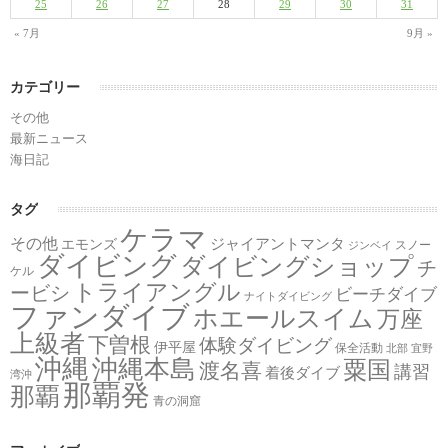
25
26
27
28
29
30
31
« 7月
9月 »
カテゴリー
その他
最新ニュース
海日記
タグ
ケラマ
その他
ジャイアントマンタ
エモンズ
スノー
ジンベイ
ダイビング
ダイビングショップ
チ
ケル
トライアングル
ービシ
ビーチダイブ
ナイトダイビング
ファンダイブ
ホエールスイム
万座
上級者
下曽根
体験ダイビング
伊平屋
保全活動
北部
宜野
沖縄
沖縄本島
粟国
渡名喜
講習
着後ダイブ
湾沖
那覇発
那覇
青の洞窟