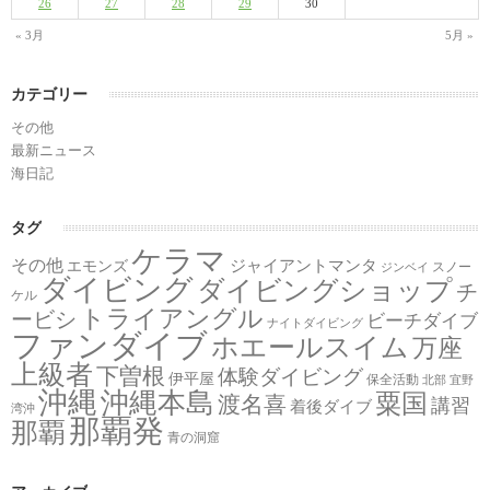
26
27
28
29
30
« 3月
5月 »
カテゴリー
その他
最新ニュース
海日記
タグ
ケラマ
その他
ジャイアントマンタ
エモンズ
スノー
ジンベイ
ダイビング
ダイビングショップ
チ
ケル
トライアングル
ービシ
ビーチダイブ
ナイトダイビング
ファンダイブ
ホエールスイム
万座
上級者
下曽根
体験ダイビング
伊平屋
保全活動
北部
宜野
沖縄
沖縄本島
粟国
渡名喜
講習
着後ダイブ
湾沖
那覇発
那覇
青の洞窟