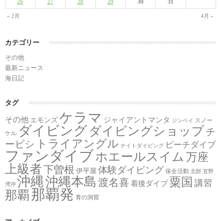
26
27
28
29
30
31
« 2月
4月 »
カテゴリー
その他
最新ニュース
海日記
タグ
ケラマ
その他
ジャイアントマンタ
エモンズ
スノー
ジンベイ
ダイビング
ダイビングショップ
チ
ケル
トライアングル
ービシ
ビーチダイブ
ナイトダイビング
ファンダイブ
ホエールスイム
万座
上級者
下曽根
体験ダイビング
伊平屋
保全活動
北部
宜野
沖縄
沖縄本島
粟国
渡名喜
講習
着後ダイブ
湾沖
那覇発
那覇
青の洞窟