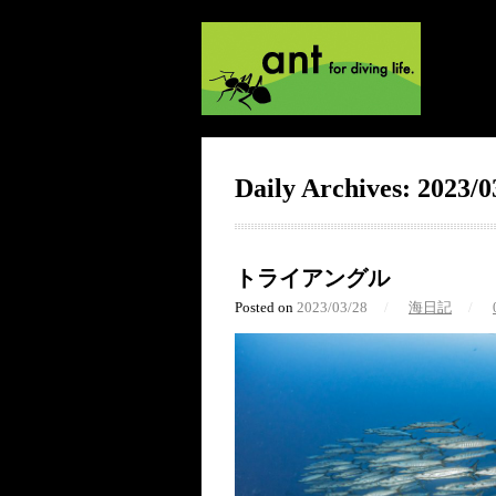
Daily Archives: 2023/0
トライアングル
Posted on
2023/03/28
/
海日記
/