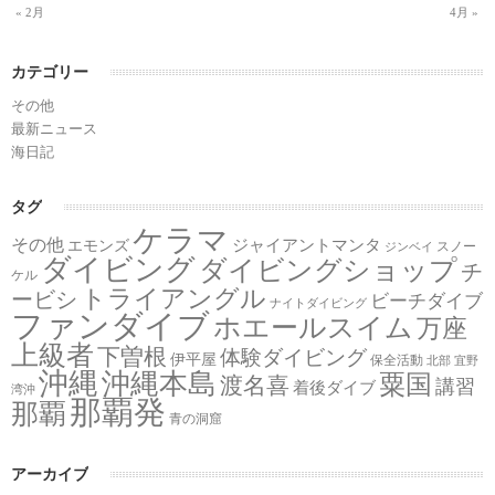
« 2月
4月 »
カテゴリー
その他
最新ニュース
海日記
タグ
ケラマ
その他
ジャイアントマンタ
エモンズ
スノー
ジンベイ
ダイビング
ダイビングショップ
チ
ケル
トライアングル
ービシ
ビーチダイブ
ナイトダイビング
ファンダイブ
ホエールスイム
万座
上級者
下曽根
体験ダイビング
伊平屋
保全活動
北部
宜野
沖縄
沖縄本島
粟国
渡名喜
講習
着後ダイブ
湾沖
那覇発
那覇
青の洞窟
アーカイブ