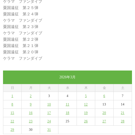
ケラマ ファンダイブ
粟国遠征 第２５弾
粟国遠征 第２４弾
ケラマ ファンダイブ
粟国遠征 第２３弾
ケラマ ファンダイブ
粟国遠征 第２２弾
粟国遠征 第２１弾
粟国遠征 第２０弾
ケラマ ファンダイブ
2026年3月
日
月
火
水
木
金
土
1
2
3
4
5
6
7
8
9
10
11
12
13
14
15
16
17
18
19
20
21
22
23
24
25
26
27
28
29
30
31