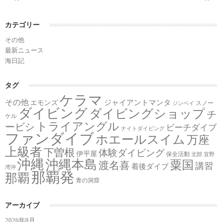
カテゴリー
その他
最新ニュース
海日記
タグ
ケラマ
その他
ジャイアントマンタ
エモンズ
スノー
ジンベイ
ダイビング
ダイビングショップ
チ
ケル
トライアングル
ービシ
ビーチダイブ
ナイトダイビング
ファンダイブ
ホエールスイム
万座
上級者
下曽根
体験ダイビング
伊平屋
保全活動
北部
宜野
沖縄
沖縄本島
粟国
渡名喜
講習
着後ダイブ
湾沖
那覇発
那覇
青の洞窟
アーカイブ
2026年8月