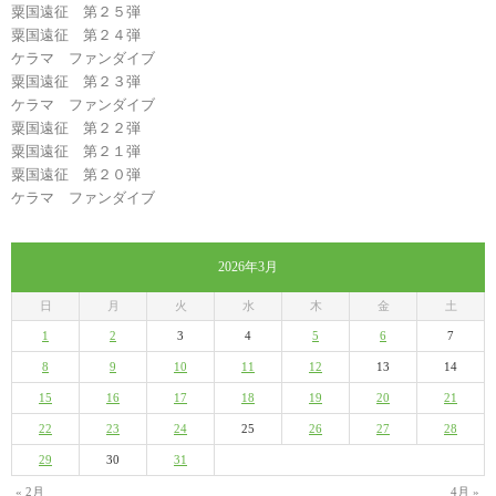
粟国遠征 第２５弾
粟国遠征 第２４弾
ケラマ ファンダイブ
粟国遠征 第２３弾
ケラマ ファンダイブ
粟国遠征 第２２弾
粟国遠征 第２１弾
粟国遠征 第２０弾
ケラマ ファンダイブ
2026年3月
日
月
火
水
木
金
土
1
2
3
4
5
6
7
8
9
10
11
12
13
14
15
16
17
18
19
20
21
22
23
24
25
26
27
28
29
30
31
« 2月
4月 »